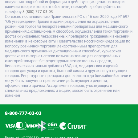
получения подробной информации о действующих ценах на товар и
наличии товара в конкретной аптеке, пожалуйста, обращайтесь по
телефону
8 (800) 777-03-03
Согласно постановлению Правительства РФ от 16 мая 2020 года № 697
"Об утверждении Правил выдачи разрешения на осуществление
розничной торговли лекарственными препаратами для медицинского
применения дистанционным способом, осуществления такой торговли и
доставки указанных лекарственных препаратов гражданам и внесении
изменений в некоторые акты Правительства Российской Федерации по
вопросу розничной торговли лекарственными препаратами для
медицинского применения дистанционным способом", курьерская
доставка из интернет-аптеки возможна только для определённых
категорий товаров: безрецептурных лекарственных средств,
биологически активных добавок (БАДов), медицинских изделий,
товаров для ухода и красоты, бытовой химии и других сопутствующих
товаров. Рецептурные препараты доставляются до ближайшей аптеки и
могут быть получены при наличии действующего рецепта,
оформленного врачом. Ассортимент товаров, участвующих в
специальных предложениях и акциях, может быть ограничен или
изменен
8-800-777-03-03
Копирайт: © 2026 Общество с ограниченной