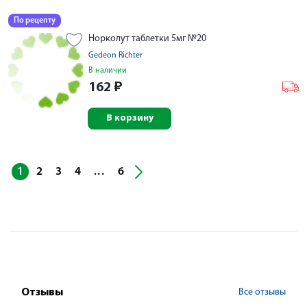
По рецепту
Норколут таблетки 5мг №20
Gedeon Richter
В наличии
162
₽
В корзину
...
1
2
3
4
6
Все отзывы
Отзывы