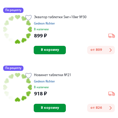
По рецепту
Экватор таблетки 5мг+10мг №30
Gedeon Richter
В наличии
899
₽
В корзину
от
809
По рецепту
Новинет таблетки №21
Gedeon Richter
В наличии
918
₽
В корзину
от
826