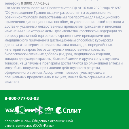
телефону
8 (800) 777-03-03
Согласно постановлению Правительства РФ от 16 мая 2020 года № 697
"Об утверждении Правил выдачи разрешения на осуществление
розничной торговли лекарственными препаратами для медицинского
применения дистанционным способом, осуществления такой торговли и
доставки указанных лекарственных препаратов гражданам и внесении
изменений в некоторые акты Правительства Российской Федерации по
вопросу розничной торговли лекарственными препаратами для
медицинского применения дистанционным способом", курьерская
доставка из интернет-аптеки возможна только для определённых
категорий товаров: безрецептурных лекарственных средств,
биологически активных добавок (БАДов), медицинских изделий,
товаров для ухода и красоты, бытовой химии и других сопутствующих
товаров. Рецептурные препараты доставляются до ближайшей аптеки и
могут быть получены при наличии действующего рецепта,
оформленного врачом. Ассортимент товаров, участвующих в
специальных предложениях и акциях, может быть ограничен или
изменен
8-800-777-03-03
Копирайт: © 2026 Общество с ограниченной
ответственностью (ООО) «Ригла»