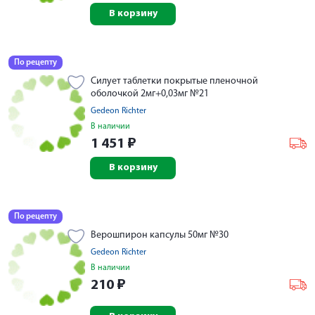
В корзину
По рецепту
Силует таблетки покрытые пленочной
оболочкой 2мг+0,03мг №21
Gedeon Richter
В наличии
1 451
₽
В корзину
По рецепту
Верошпирон капсулы 50мг №30
Gedeon Richter
В наличии
210
₽