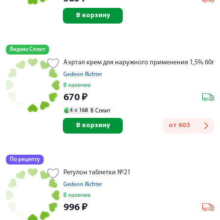
В корзину
Яндекс Сплит
Аэртал крем для наружного применения 1,5% 60г
Gedeon Richter
В наличии
670
₽
4 ×
168
В Сплит
В корзину
от
603
По рецепту
Регулон таблетки №21
Gedeon Richter
В наличии
996
₽