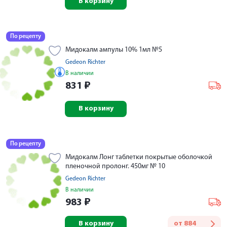
В корзину
По рецепту
Мидокалм ампулы 10% 1мл №5
Gedeon Richter
В наличии
831
₽
В корзину
По рецепту
Мидокалм Лонг таблетки покрытые оболочкой
пленочной пролонг. 450мг № 10
Gedeon Richter
В наличии
983
₽
В корзину
от
884