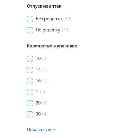
Отпуск из аптек
Без рецепта
(10)
По рецепту
(13)
Количество в упаковке
10
(3)
14
(1)
16
(1)
1
(4)
20
(2)
30
(4)
Показать все