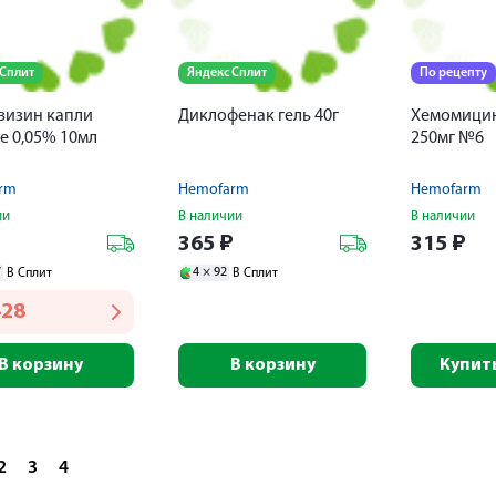
 Сплит
Яндекс Сплит
По рецепту
визин капли
Диклофенак гель 40г
Хемомицин
е 0,05% 10мл
250мг №6
rm
Hemofarm
Hemofarm
ии
В наличии
В наличии
₽
365
₽
315
₽
7
4 ×
92
В Сплит
В Сплит
428
В корзину
В корзину
Купить
2
3
4