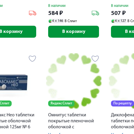
ии
В наличии
В наличии
₽
584
₽
507
₽
4 ×
146
4 ×
127
В Сплит
В С
В корзину
В корзину
В к
 Сплит
Яндекс Сплит
По рецепту
кс Нео таблетки
Омнитус таблетки
Диклофена
тые оболочкой
покрытые пленочной
таблетки 
ной 125мг № 6
оболочкой с
оболочкой
модифицированным
пролонгир