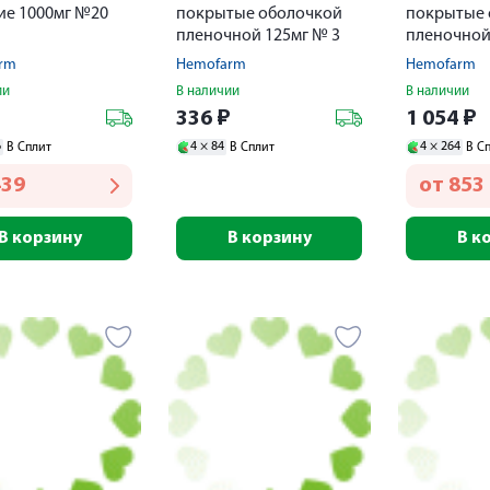
ие 1000мг №20
покрытые оболочкой
покрытые 
пленочной 125мг № 3
пленочной
rm
Hemofarm
Hemofarm
ии
В наличии
В наличии
₽
336
₽
1 054
₽
6
4 ×
84
4 ×
264
В Сплит
В Сплит
В С
439
от
853
В корзину
В корзину
В к