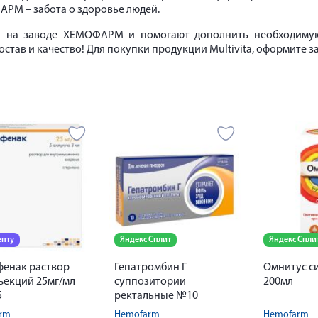
АРМ – забота о здоровье людей.
ся на заводе ХЕМОФАРМ и помогают дополнить необходимую
ав и качество! Для покупки продукции Multivita, оформите зака
епту
Яндекс Сплит
Яндекс Спли
енак раствор
Гепатромбин Г
Омнитус си
ъекций 25мг/мл
суппозитории
200мл
5
ректальные №10
rm
Hemofarm
Hemofarm