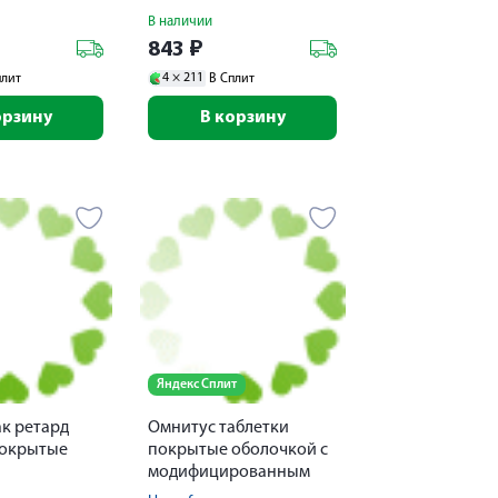
В наличии
843
₽
4 ×
211
плит
В Сплит
орзину
В корзину
Яндекс Сплит
к ретард
Омнитус таблетки
покрытые
покрытые оболочкой с
модифицированным
ованного
высвобождением 50мг