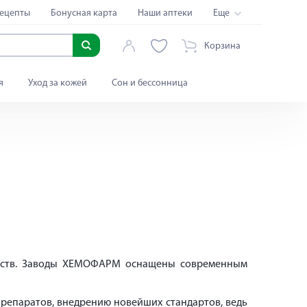
ецепты
Бонусная карта
Наши аптеки
Еще
Корзина
я
Уход за кожей
Сон и бессонница
едств. Заводы ХЕМОФАРМ оснащены современным
епаратов, внедрению новейших стандартов, ведь