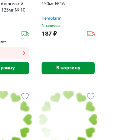
оболочкой
150мг №16
 125мг № 10
Hemofarm
В наличии
187
₽
плит
орзину
В корзину