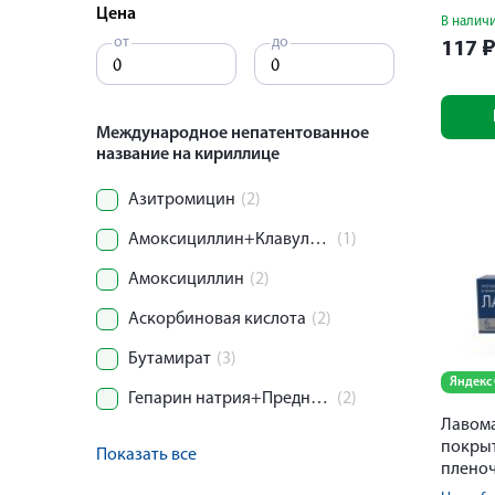
Цена
В налич
от
до
117
Международное непатентованное
название на кириллице
Азитромицин
(2)
Амоксициллин+Клавулановая кислота
(1)
Амоксициллин
(2)
Аскорбиновая кислота
(2)
Бутамират
(3)
Яндекс
Гепарин натрия+Преднизолон
(2)
Лавома
покры
Показать все
пленоч