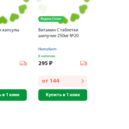
Яндекс Сплит
 капсулы
Витамин С таблетки
шипучие 250мг №20
Hemofarm
В наличии
295
₽
от
144
 в 1 клик
Купить в 1 клик