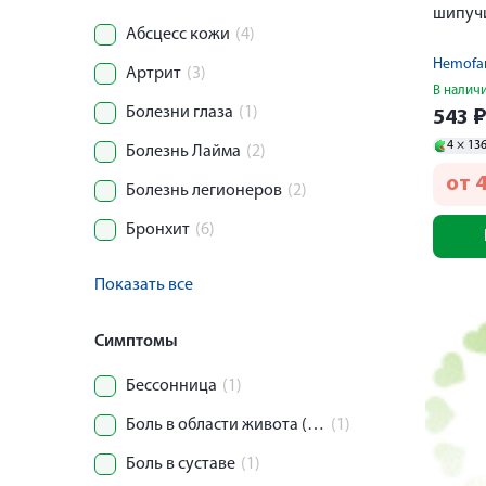
шипуч
Абсцесс кожи
(4)
Hemofa
Артрит
(3)
В налич
Болезни глаза
(1)
543
4 ×
13
Болезнь Лайма
(2)
от
Болезнь легионеров
(2)
Бронхит
(6)
Показать все
Симптомы
Бессонница
(1)
Боль в области живота (колика)
(1)
Боль в суставе
(1)