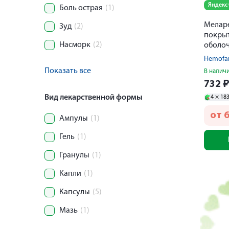
Яндекс
Боль острая
(1)
Меларе
Зуд
(2)
покры
Насморк
(2)
оболоч
Hemofa
Показать все
В налич
732
Вид лекарственной формы
4 ×
18
от
Ампулы
(1)
Гель
(1)
Гранулы
(1)
Капли
(1)
Капсулы
(5)
Мазь
(1)