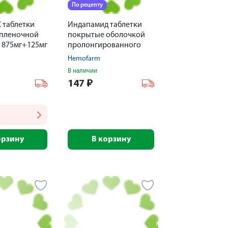
По рецепту
 таблетки
Индапамид таблетки
пленочной
покрытые оболочкой
 875мг+125мг
пролонгированного
действия 1,5мг №30
Hemofarm
В наличии
147
₽
орзину
В корзину