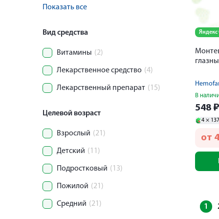
Показать все
Вид средства
Яндекс
Монте
Витамины
(2)
глазны
Лекарственное средство
(4)
Hemofa
Лекарственный препарат
(15)
В налич
548
Целевой возраст
4 ×
13
Взрослый
(21)
от
Детский
(11)
Подростковый
(13)
Пожилой
(21)
Средний
(21)
1