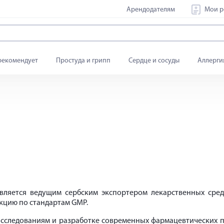
Арендодателям
Мои р
рекомендует
Простуда и грипп
Сердце и сосуды
Аллерги
вляется ведущим сербским экспортером лекарственных ср
кцию по стандартам GMP.
следованиям и разработке современных фармацевтических пр