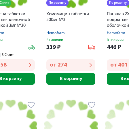
 Сплит
По рецепту
По рецепту
на таблетки
Хемомицин таблетки
Панклав 2Х
тые пленочной
500мг №3
покрытые 
кой 3мг №30
оболочкой
№14
rm
Hemofarm
Hemofarm
ии
В наличии
В наличии
₽
339
₽
446
₽
3
В Сплит
658
от
274
от
401
В корзину
В корзину
В к