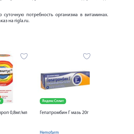
 суточную потребность организма в витаминах.
з на rigla.ru.
т
Яндекс Сплит
роп 0,8мг/мл
Гепатромбин Г мазь 20г
Hemofarm