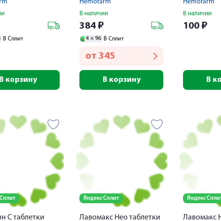
rm
Hemofarm
Hemofarm
высвобождением 20мг
действия 
ии
В наличии
В наличии
№10
₽
384
₽
100
₽
6
4 ×
96
В Сплит
В Сплит
от
345
В корзину
В корзину
В к
 Сплит
Яндекс Сплит
Яндекс Спли
н С таблетки
Лавомакс Нео таблетки
Лавомакс 