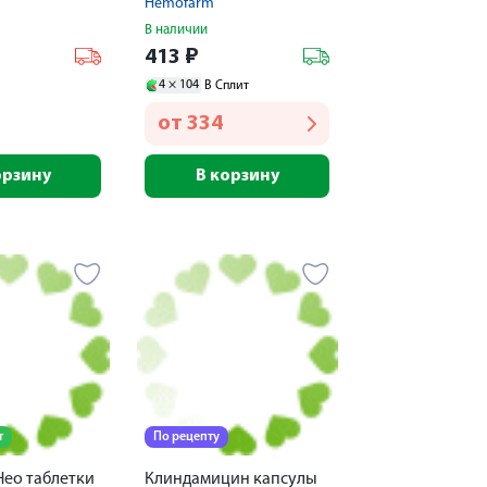
Hemofarm
100мг №20
№10
В наличии
413
₽
4 ×
104
В Сплит
от
334
орзину
В корзину
т
По рецепту
Нео таблетки
Клиндамицин капсулы