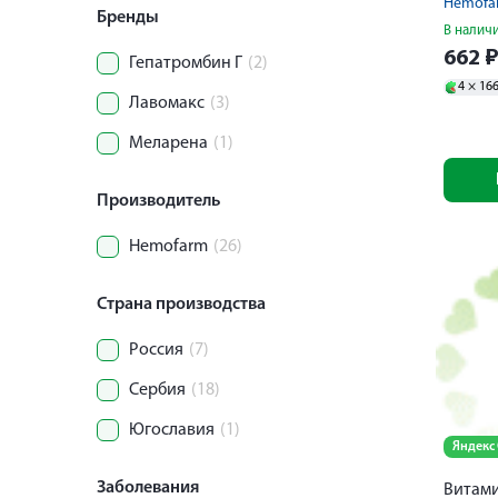
Hemofa
Бренды
В налич
662
Гепатромбин Г
(2)
4 ×
16
Лавомакс
(3)
Меларена
(1)
Производитель
Hemofarm
(26)
Страна производства
Россия
(7)
Сербия
(18)
Югославия
(1)
Яндекс
Заболевания
Витами