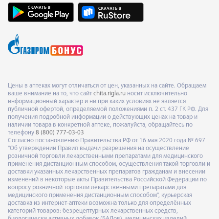
Цены в аптеках могут отличаться от цен, указанных на сайте. Обращаем
ваше внимание на то, что сайт
chita.rigla.ru
носит исключительно
информационный характер и ни при каких условиях не является
публичной офертой, определяемой положениями п. 2 ст. 437 ГК РФ. Для
получения подробной информации о действующих ценах на товар и
наличии товара в конкретной аптеке, пожалуйста, обращайтесь по
телефону
8 (800) 777-03-03
Согласно постановлению Правительства РФ от 16 мая 2020 года № 697
"Об утверждении Правил выдачи разрешения на осуществление
розничной торговли лекарственными препаратами для медицинского
применения дистанционным способом, осуществления такой торговли и
доставки указанных лекарственных препаратов гражданам и внесении
изменений в некоторые акты Правительства Российской Федерации по
вопросу розничной торговли лекарственными препаратами для
медицинского применения дистанционным способом", курьерская
доставка из интернет-аптеки возможна только для определённых
категорий товаров: безрецептурных лекарственных средств,
биологически активных добавок (БАДов), медицинских изделий,