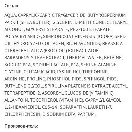
Состав
AQUA, CAPRYLIC/CAPRIC TRYGLYCERIDE, BUTYROSPERMUM
PARKII (SHEA BUTTER), GLYCERIN, DIMETHICONE, CETEARYL
ALCOHOL, GLYCERYL STEARATE, PEG-100 STEARATE,
POLYACRYLAMIDE, SIMMONDSIA CHINENSIS (JOJOBA) SEED
OIL, HYDROLYZED COLLAGEN, BIOFLAVONOIDS, BRASSICA
OLERACEA ITALICA (BROCCOLI) EXTRACT, ALOE
BARBADENSIS LEAF EXTRACT, THERMAL WATER, BETAINE,
SODIUM PCA, SODIUM LACTATE, PCA, SERINE, ALANINE,
GLYCINE, GLUTAMIC ACID, LYSINE HCl, THREONINE,
ARGININE, PROLINE, PHOSPHOLIPIDS, SPHINGOLIPIDS,
BUTYLENE GLYCOL, SPIRULINA PLATENSIS EXTRACT, ACETYL
TETRAPEPTIDE-2, ASCORBYL GLUCOSIDE (VITAMIN C),
ALLANTOIN, TOCOPHEROL (VITAMIN E), CAPRYLYL GLYCOL,
1,2-HEXANEDIOL, C13-14 ISOPARAFFIN, LAURETH-7,
CHLORPHENESIN, DISODIUM EDTA, PARFUM.
Производитель: