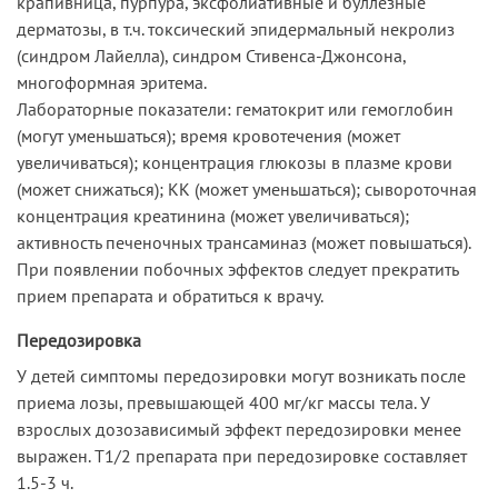
крапивница, пурпура, эксфолиативные и буллезные
дерматозы, в т.ч. токсический эпидермальный некролиз
(синдром Лайелла), синдром Стивенса-Джонсона,
многоформная эритема.
Лабораторные показатели: гематокрит или гемоглобин
(могут уменьшаться); время кровотечения (может
увеличиваться); концентрация глюкозы в плазме крови
(может снижаться); КК (может уменьшаться); сывороточная
концентрация креатинина (может увеличиваться);
активность печеночных трансаминаз (может повышаться).
При появлении побочных эффектов следует прекратить
прием препарата и обратиться к врачу.
Передозировка
У детей симптомы передозировки могут возникать после
приема лозы, превышающей 400 мг/кг массы тела. У
взрослых дозозависимый эффект передозировки менее
выражен. T1/2 препарата при передозировке составляет
1.5-3 ч.