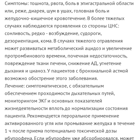
Симптомы: тошнота, рвота, боль в эпигастральной области
или, реже, диарея, шум в ушах, головная боль и
желудочно-кишечное кровотечение. В более тяжелых
случаях наблюдаются проявления со стороны ЦНС:
сонливость, редко - возбуждение, судороги,
дезориентация, кома. В случаях тяжелого отравления
может развиваться метаболический ацидоз и увеличение
протромбинового времени, почечная недостаточность,
повреждение ткани печени, снижение АД, угнетение
дыхания и цианоз. У пациентов с бронхиальной астмой
возможно обострение этого заболевания.
Лечение: симптоматическое, с обязательным
обеспечением проходимости дыхательных путей,
мониторингом ЭКГ и основных показателей
жизнедеятельности вплоть до нормализации состояния
пациента. Рекомендуется пероральное применение
активированного угля или промывание желудка в течение
1 ч после приема потенциально токсической дозы
ибупрофена. Если ибупрофен уже абсорбировался, может