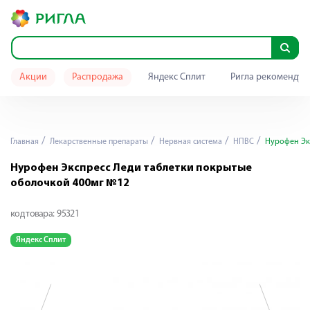
Акции
Распродажа
Яндекс Сплит
Ригла рекомендуе
Главная
Лекарственные препараты
Нервная система
НПВС
Нурофен Экс
Нурофен Экспресс Леди таблетки покрытые
оболочкой 400мг №12
код товара:
95321
Яндекс Сплит
Я