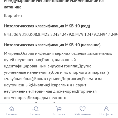
Международное Непатентованное Наименование на
латинице
Ibuprofen
Нозологическая классификация МКБ-10 (код)
G43;J06.9;J10;K08.8;M25.5;M54;M79.0;M79.1;M79.2;N94.4;N9
Нозологическая классификация МКБ-10 (название)
Мигрень;Острая инфекция верхних отделов дыхательных
путей неуточненная;Грипп, вызванный
идентифицированным вирусом гриппа;Другие
уточненные изменения зубов и их опорного аппарата (в
т.ч. зубная боль);Боль в суставе;Дорсалгия;Ревматизм
неуточненный;Миалгия;Невралгия и неврит
неуточненные;Первичная дисменорея;Вторичная
дисменорея;Лихорадка неясного
происхождения;Головная боль
Способ введения лекарственного средства
Главная
Каталог
Корзина
Избранное
Профиль