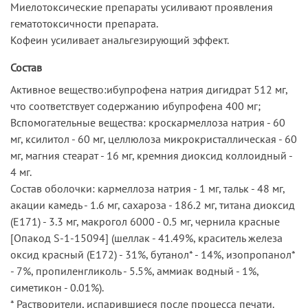
Миелотоксические препараты усиливают проявления
гематотоксичности препарата.
Кофеин усиливает анальгезирующий эффект.
Состав
Активное вещество:ибупрофена натрия дигидрат 512 мг,
что соответствует содержанию ибупрофена 400 мг;
Вспомогательные вещества: кроскармеллоза натрия - 60
мг, ксилитол - 60 мг, целлюлоза микрокристаллическая - 60
мг, магния стеарат - 16 мг, кремния диоксид коллоидный -
4 мг.
Состав оболочки: кармеллоза натрия - 1 мг, тальк - 48 мг,
акации камедь - 1.6 мг, сахароза - 186.2 мг, титана диоксид
(Е171) - 3.3 мг, макрогол 6000 - 0.5 мг, чернила красные
[Опакод S-1-15094] (шеллак - 41.49%, краситель железа
оксид красный (Е172) - 31%, бутанол* - 14%, изопропанол*
- 7%, пропиленгликоль - 5.5%, аммиак водный - 1%,
симетикон - 0.01%).
* Растворители, испарившиеся после процесса печати.