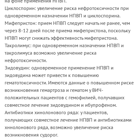
на фоне применения НПВП.
Циклоспорин: увеличение риска нефротоксичности при
одновременном назначении НПВП и циклоспорина.
Мифепристон: прием НПВП следует начать не ранее, чем
через 8-12 дней после приема мифепристона, поскольку
НПВП могут снижать эффективность мифепристона.
Такролимус: при одновременном назначении НПВП и
такролимуса возможно увеличение риска
нефротоксичности.
Зидовудин: одновременное применение НПВП и
зидовудина может привести к повышению
гематотоксичности. Имеются данные о повышенном риске
возникновения гемартроза и гематом у ВИЧ-
положительных пациентов с гемофилией, получавших
совместное лечение зидовудином и ибупрофеном.
Антибиотики хинолонового ряда: у пациентов,
получающих совместное лечение НПВП и антибиотиками
хннолонового ряда, возможно увеличение риска
возникновения судорог.