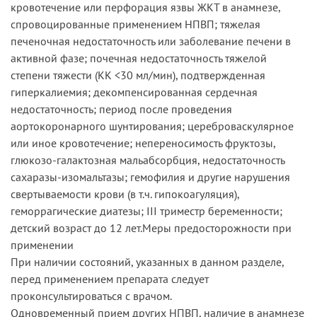
кровотечение или перфорация язвы ЖКТ в анамнезе,
спровоцированные применением НПВП; тяжелая
печеночная недостаточность или заболевание печени в
активной фазе; почечная недостаточность тяжелой
степени тяжести (КК <30 мл/мин), подтвержденная
гиперкалиемия; декомпенсированная сердечная
недостаточность; период после проведения
аортокоронарного шунтирования; цереброваскулярное
или иное кровотечение; непереносимость фруктозы,
глюкозо-галактозная мальабсорбция, недостаточность
сахаразы-изомальтазы; гемофилия и другие нарушения
свертываемости крови (в т.ч. гипокоагуляция),
геморрагические диатезы; III триместр беременности;
детский возраст до 12 лет.Меры предосторожности при
применении
При наличии состояний, указанных в данном разделе,
перед применением препарата следует
проконсультироваться с врачом.
Одновременный прием других НПВП, наличие в анамнезе