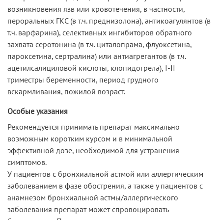
возникновения язв или кровотечения, в частности,
пероральных ГКС (в т.ч. преднизолона), антикоагулянтов (в
т.ч. варфарина), селективных ингибиторов обратного
захвата серотонина (в т.ч. циталопрама, флуоксетина,
пароксетина, сертралина) или антиагрегантов (в т.ч.
ацетилсалициловой кислоты, клопидогрела), I-II
триместры беременности, период грудного
вскармливания, пожилой возраст.
Особые указания
Рекомендуется принимать препарат максимально
возможным коротким курсом и в минимальной
эффективной дозе, необходимой для устранения
симптомов.
У пациентов с бронхиальной астмой или аллергическим
заболеванием в фазе обострения, а также у пациентов с
анамнезом бронхиальной астмы/аллергического
заболевания препарат может спровоцировать