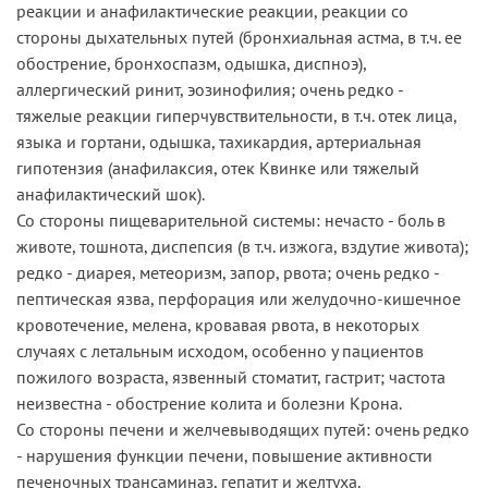
реакции и анафилактические реакции, реакции со
стороны дыхательных путей (бронхиальная астма, в т.ч. ее
обострение, бронхоспазм, одышка, диспноэ),
аллергический ринит, эозинофилия; очень редко -
тяжелые реакции гиперчувствительности, в т.ч. отек лица,
языка и гортани, одышка, тахикардия, артериальная
гипотензия (анафилаксия, отек Квинке или тяжелый
анафилактический шок).
Со стороны пищеварительной системы: нечасто - боль в
животе, тошнота, диспепсия (в т.ч. изжога, вздутие живота);
редко - диарея, метеоризм, запор, рвота; очень редко -
пептическая язва, перфорация или желудочно-кишечное
кровотечение, мелена, кровавая рвота, в некоторых
случаях с летальным исходом, особенно у пациентов
пожилого возраста, язвенный стоматит, гастрит; частота
неизвестна - обострение колита и болезни Крона.
Со стороны печени и желчевыводящих путей: очень редко
- нарушения функции печени, повышение активности
печеночных трансаминаз, гепатит и желтуха.