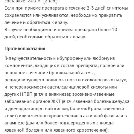
составляет 800 мг (2 таб.).
Если при приеме препарата в течение 2-3 дней симптомы
сохраняются или усиливаются, необходимо прекратить
лечение и обратиться к врачу.
В случае необходимости приема препарата более 10
дней, необходимо обратиться к врачу.
Противопоказания
Гиперчувствительность к ибупрофену или любому из
компонентов, входящих в состав препарата; полное или
неполное сочетание бронхиальной астмы,
рецидивирующего полипоза носа и околоносовых пазух,
и непереносимости ацетилсалициловой кислоты или
других НПВП (в т.ч. в анамнезе); эрозивно-язвенные
заболевания органов ЖКТ (в т.ч. язвенная болезнь желудка
и двенадцатиперстной кишки, болезнь Крона, язвенный
колит) или язвенное кровотечение в активной фазе или в
анамнезе (два или более подтвержденных эпизода
язвенной болезни или язвенного кровотечения);