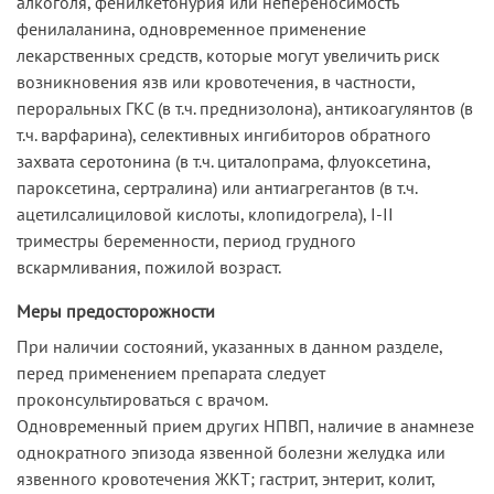
алкоголя, фенилкетонурия или непереносимость
фенилаланина, одновременное применение
лекарственных средств, которые могут увеличить риск
возникновения язв или кровотечения, в частности,
пероральных ГКС (в т.ч. преднизолона), антикоагулянтов (в
т.ч. варфарина), селективных ингибиторов обратного
захвата серотонина (в т.ч. циталопрама, флуоксетина,
пароксетина, сертралина) или антиагрегантов (в т.ч.
ацетилсалициловой кислоты, клопидогрела), I-II
триместры беременности, период грудного
вскармливания, пожилой возраст.
Меры предосторожности
При наличии состояний, указанных в данном разделе,
перед применением препарата следует
проконсультироваться с врачом.
Одновременный прием других НПВП, наличие в анамнезе
однократного эпизода язвенной болезни желудка или
язвенного кровотечения ЖКТ; гастрит, энтерит, колит,