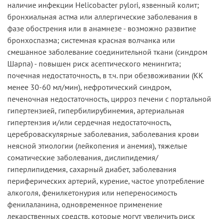
наличие инфекции Helicobacter pylori, язвенный колит;
бронхиальная астма или аллергические заболевания в
фазе обострения или в анамнезе - возможно развитие
бронхоспазма; системная красная волчанка или
смешанное заболевание соединительной ткани (синдром
Шарпа) - повышен риск асептического менингита;
почечная недостаточность, в т.ч. при обезвоживании (КК
менее 30-60 мл/мин), нефротический синдром,
печеночная недостаточность, цирроз печени с портальной
гипертензией, гипербилирубинемия, артериальная
гипертензия и/или сердечная недостаточность,
цереброваскулярные заболевания, заболевания крови
неясной этиологии (лейкопения и анемия), тяжелые
соматические заболевания, дислипидемия/
гиперлипидемия, сахарный диабет, заболевания
периферических артерий, курение, частое употребление
алкоголя, фенилкетонурия или непереносимость
фенилаланина, одновременное применение
лекарственных средств, которые могут увеличить риск