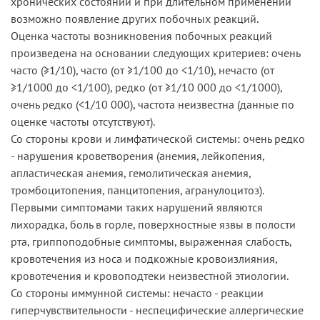
хронических состояний и при длительном применении
возможно появление других побочных реакций.
Оценка частоты возникновения побочных реакций
произведена на основании следующих критериев: очень
часто (≥1/10), часто (от ≥1/100 до <1/10), нечасто (от
≥1/1000 до <1/100), редко (от ≥1/10 000 до <1/1000),
очень редко (<1/10 000), частота неизвестна (данные по
оценке частоты отсутствуют).
Со стороны крови и лимфатической системы: очень редко
- нарушения кроветворения (анемия, лейкопения,
апластическая анемия, гемолитическая анемия,
тромбоцитопения, панцитопения, агранулоцитоз).
Первыми симптомами таких нарушений являются
лихорадка, боль в горле, поверхностные язвы в полости
рта, гриппоподобные симптомы, выраженная слабость,
кровотечения из носа и подкожные кровоизлияния,
кровотечения и кровоподтеки неизвестной этиологии.
Со стороны иммунной системы: нечасто - реакции
гиперчувствительности - неспецифические аллергические