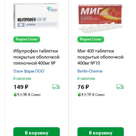
Яндекс Сплит
Яндекс Сплит
Ибупрофен таблетки
Миг 400 таблетки
покрытые оболочкой
покрытые оболочкой
пленочной 400мг №
400мг №10
20
Озон Фарм ООО
Berlin-Chemie
В наличии
В наличии
149
₽
76
₽
4 ×
38
4 ×
19
В Сплит
В Сплит
В корзину
В корзину