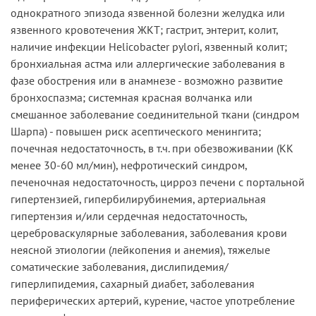
однократного эпизода язвенной болезни желудка или
язвенного кровотечения ЖКТ; гастрит, энтерит, колит,
наличие инфекции Helicobacter pylori, язвенный колит;
бронхиальная астма или аллергические заболевания в
фазе обострения или в анамнезе - возможно развитие
бронхоспазма; системная красная волчанка или
смешанное заболевание соединительной ткани (синдром
Шарпа) - повышен риск асептического менингита;
почечная недостаточность, в т.ч. при обезвоживании (КК
менее 30-60 мл/мин), нефротический синдром,
печеночная недостаточность, цирроз печени с портальной
гипертензией, гипербилирубинемия, артериальная
гипертензия и/или сердечная недостаточность,
цереброваскулярные заболевания, заболевания крови
неясной этиологии (лейкопения и анемия), тяжелые
соматические заболевания, дислипидемия/
гиперлипидемия, сахарный диабет, заболевания
периферических артерий, курение, частое употребление