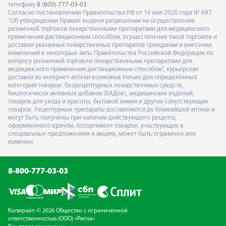
телефону
8 (800) 777-03-03
Согласно постановлению Правительства РФ от 16 мая 2020 года № 697
"Об утверждении Правил выдачи разрешения на осуществление
розничной торговли лекарственными препаратами для медицинского
применения дистанционным способом, осуществления такой торговли и
доставки указанных лекарственных препаратов гражданам и внесении
изменений в некоторые акты Правительства Российской Федерации по
вопросу розничной торговли лекарственными препаратами для
медицинского применения дистанционным способом", курьерская
доставка из интернет-аптеки возможна только для определённых
категорий товаров: безрецептурных лекарственных средств,
биологически активных добавок (БАДов), медицинских изделий,
товаров для ухода и красоты, бытовой химии и других сопутствующих
товаров. Рецептурные препараты доставляются до ближайшей аптеки и
могут быть получены при наличии действующего рецепта,
оформленного врачом. Ассортимент товаров, участвующих в
специальных предложениях и акциях, может быть ограничен или
изменен
8-800-777-03-03
Копирайт: © 2026 Общество с ограниченной
ответственностью (ООО) «Ригла»