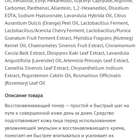
Oil,Trehalose, Ethyl Hexanediol, Glyceryl Caprylate, Arginine,
Carbomer, Panthenol, Allantoin, 1,2-Hexanediol, Disodium
EDTA, Sodium Hyaluronate, Lavandula Hybrida Oil, Citrus
Aurantium Dulcis (Orange) Peel Oil, Lactobacillus Ferment,
Lactobacillus/Acerola Cherry Ferment, Lactobacillus/Punica
Granatum Fruit Ferment Extract, Myristica Fragrans (Nutmeg)
Kernel Oil, Chaenomeles Sinensis Fruit Extract, Cinnamomum
Cassia Bark Extract, Diospyros Kaki Leaf Extract, Lavandula
Angustifolia (Lavender) Oil, Artemisia Princeps Leaf Extract,
Camellia Sinensis Leaf Extract, Chrysanthellum Indicum
Extract, Pogostemon Cablin Oil, Rosmarinus Officinalis
(Rosemary) Leaf Oil
Описание товара
Восстанавливающий тонер — простой и быстрый шаг на
пути к совершенной коже день за днем. Средство
подготавливает кожу лица перед использованием
увлажняющей эмульсии и восстанавливающего крема,
помогает им быстрее впитываться и усиливает их